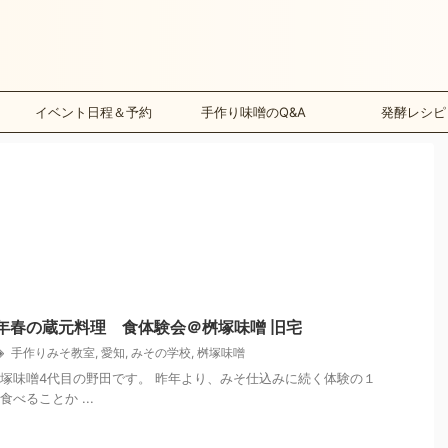
イベント日程＆予約
手作り味噌のQ&A
発酵レシピ
年春の蔵元料理 食体験会＠桝塚味噌 旧宅
手作りみそ教室
,
愛知
,
みその学校
,
桝塚味噌
塚味噌4代目の野田です。 昨年より、みそ仕込みに続く体験の１
べることか ...