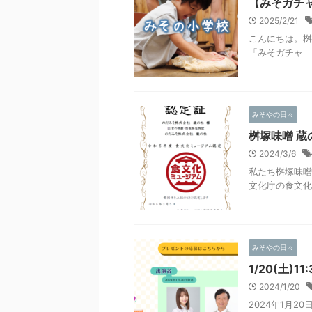
【みそガチ
2025/2/21
こんにちは。桝
「みそガチャ 桝
みそやの日々
桝塚味噌 
2024/3/6
私たち桝塚味噌
文化庁の食文化ミ
みそやの日々
1/20(土
2024/1/20
2024年1月2