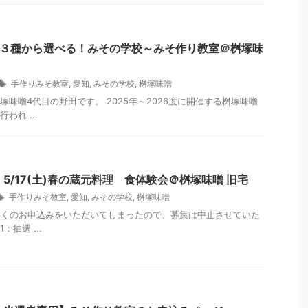
年】３種から選べる！みその学校～みそ作り教室＠桝塚味
手作りみそ教室
,
愛知
,
みその学校
,
桝塚味噌
塚味噌4代目の野田です。 2025年～2026度に開催する桝塚味噌
われ ...
5/17(土)春の蔵元料理 食体験会＠桝塚味噌 旧宅
手作りみそ教室
,
愛知
,
みその学校
,
桝塚味噌
変多くのお申込みをいただいてしまったので、募集は中止させていた
：抽選 ...