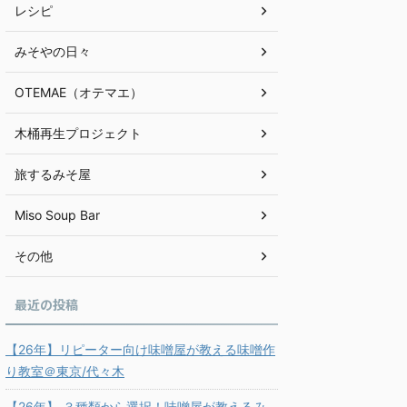
レシピ
みそやの日々
OTEMAE（オテマエ）
木桶再生プロジェクト
旅するみそ屋
Miso Soup Bar
その他
最近の投稿
【26年】リピーター向け味噌屋が教える味噌作
り教室＠東京/代々木
【26年】 ３種類から選択！味噌屋が教えるみ