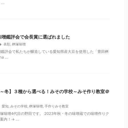
..
味噌鑑評会で会長賞に選ばれました
表彰
,
桝塚味噌
噌鑑評会で私たちが醸造している愛知県産大豆を使用した「豊田桝
a ...
年秋～冬】３種から選べる！みその学校～みそ作り教室＠
愛知
,
みその学校
,
桝塚味噌
,
手作りみそ教室
塚味噌4代目の野田です。 2023年秋・冬の味噌蔵での味噌作りク
内！→ ...