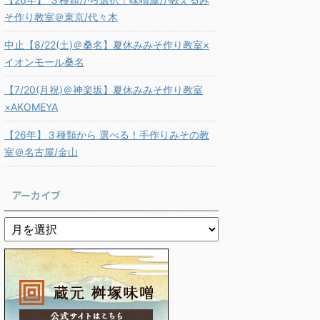
そ作り教室＠東京/代々木
中止【8/22(土)＠桑名】夏休みみそ作り教室×
イオンモール桑名
【7/20(月祝)＠神楽坂】夏休みみそ作り教室
×AKOMEYA
【26年】３種類から 選べる！手作りみその教
室＠名古屋/金山
アーカイブ