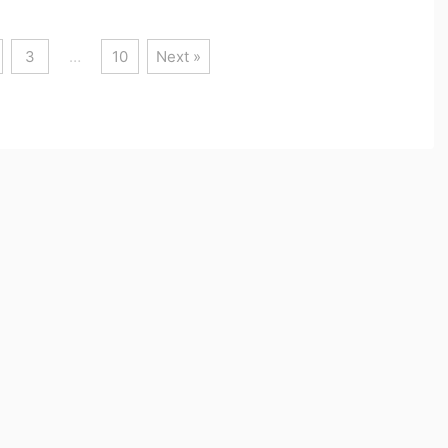
3
…
10
Next »