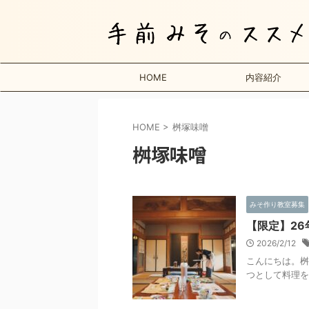
HOME
内容紹介
HOME
>
桝塚味噌
桝塚味噌
みそ作り教室募集
【限定】26
2026/2/12
こんにちは。桝
つとして料理を食