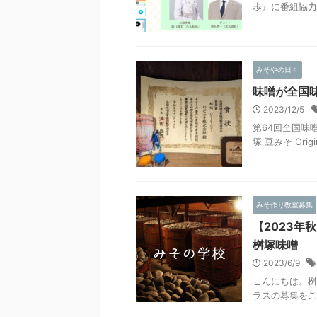
歩』に番組協力 .
みそやの日々
味噌が全国
2023/12/5
第64回全国味
塚 豆みそ Origin
みそ作り教室募集
【2023
桝塚味噌
2023/6/9
こんにちは。桝
ラスの募集をご案