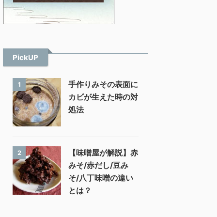
PickUP
手作りみその表面に
1
カビが生えた時の対
処法
【味噌屋が解説】赤
2
みそ/赤だし/豆み
そ/八丁味噌の違い
とは？