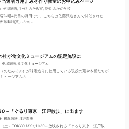
ャ当選者専用】みそ作り教室のお申込みページ
桝塚味噌
,
手作りみそ教室
,
愛知
,
みその学校
塚味噌4代目の野田です。こちらは佐藤醸造さんで開催された
塚味噌賞」の当 ...
蔵の杜が食文化ミュージアムの認定施設に
桝塚味噌
,
食文化ミュージアム
（のだみそ㈱）が味噌造りに使用している現役の蔵や木桶たちが
ュージアムの ...
)11:30～「ぐるり東京 江戸散歩」に出ます
桝塚味噌
,
江戸散歩
0日（土）TOKYO MXで11:30～放映される『ぐるり東京 江戸散