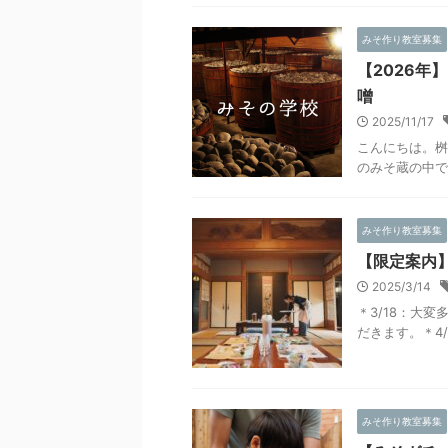
みそ作り教室募集
【2026
噌
2025/11/17
こんにちは。桝
のみそ蔵の中で行
みそ作り教室募集
【限定案内】
2025/3/14
＊3/18：大
だきます。＊4/1
みそ作り教室募集