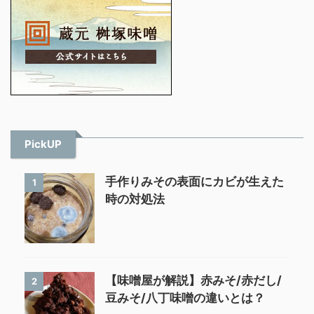
PickUP
手作りみその表面にカビが生えた
1
時の対処法
【味噌屋が解説】赤みそ/赤だし/
2
豆みそ/八丁味噌の違いとは？