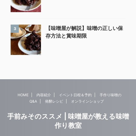
【味噌屋が解説】味噌の正しい保
3
存方法と賞味期限
HOME
内容紹介
イベント日程＆予約
手作り味噌の
Q&A
発酵レシピ
オンラインショップ
手前みそのススメ | 味噌屋が教える味噌
作り教室