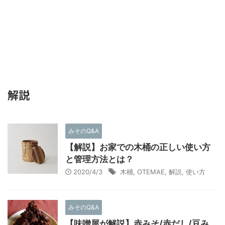
解説
みそのQ&A
【解説】お家での木桶の正しい使い方
と管理方法とは？
2020/4/3
木桶
,
OTEMAE
,
解説
,
使い方
みそのQ&A
【味噌屋が解説】赤みそ/赤だし/豆み