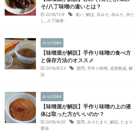
そ/八丁味噌の違いとは？
2018/11/9
違い
,
解説
,
豆みそ
,
赤みそ
,
赤だ
し
,
八丁味噌
みそのQ&A
【味噌屋が解説】手作り味噌の食べ方
と保存方法のオススメ
2018/8/23
質問
,
手作り味噌
,
追加熟成
,
解
説
みそのQ&A
【味噌屋が解説】手作り味噌の上の液
体は取った方がいいのか？
2018/4/20
質問
,
みそたまり
,
解説
,
たまり
醤油