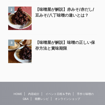
【味噌屋が解説】赤みそ/赤だし/
2
豆みそ/八丁味噌の違いとは？
【味噌屋が解説】味噌の正しい保
3
存方法と賞味期限
HOME
内容紹介
イベント日程＆予約
手作り味噌の
Q&A
発酵レシピ
オンラインショップ