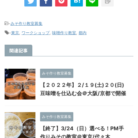
-
みそ作り教室募集
-
東京
,
ワークショップ
,
味噌作り教室
,
都内
関連記事
みそ作り教室募集
【２０２２年】２/１９(土)２０(日)
豆味噌を仕込む会＠大阪/京都で開催
みそ作り教室募集
【終了】3/24（日）選べる！PM手
作りみその教室＠東京/代々木