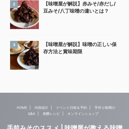
【味噌屋が解説】赤みそ/赤だし/
2
豆みそ/八丁味噌の違いとは？
【味噌屋が解説】味噌の正しい保
3
存方法と賞味期限
HOME
内容紹介
イベント日程＆予約
手作り味噌の
Q&A
発酵レシピ
オンラインショップ
手前みそのススメ | 味噌屋が教える味噌