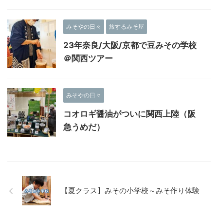
みそやの日々
旅するみそ屋
23年奈良/大阪/京都で豆みその学校
＠関西ツアー
みそやの日々
コオロギ醤油がついに関西上陸（阪
急うめだ）
【夏クラス】みその小学校～みそ作り体験