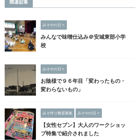
関連記事
みそやの日々
みんなで味噌仕込み＠安城東部小学
校
みそやの日々
お陰様で９６年目「変わったもの・
変わらないもの」
みそ作り教室募集
みそやの日々
【女性セブン】大人のワークショッ
プ特集で紹介されました