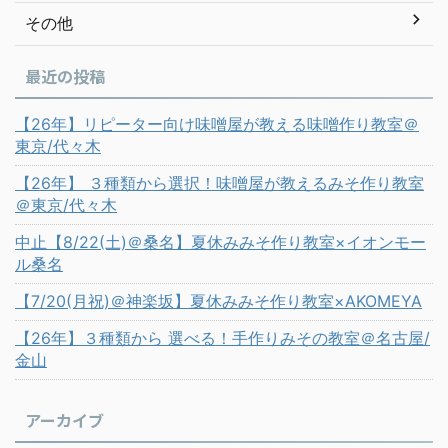
その他
最近の投稿
【26年】リピーター向け味噌屋が教える味噌作り教室＠
東京/代々木
【26年】 ３種類から選択！味噌屋が教えるみそ作り教室
＠東京/代々木
中止【8/22(土)＠桑名】夏休みみそ作り教室×イオンモー
ル桑名
【7/20(月祝)＠神楽坂】夏休みみそ作り教室×AKOMEYA
【26年】３種類から 選べる！手作りみその教室＠名古屋/
金山
アーカイブ