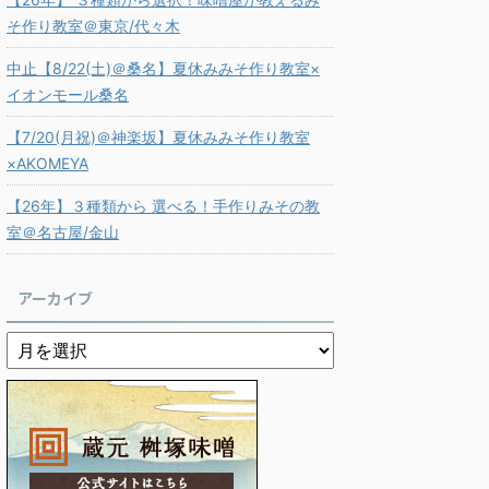
そ作り教室＠東京/代々木
中止【8/22(土)＠桑名】夏休みみそ作り教室×
イオンモール桑名
【7/20(月祝)＠神楽坂】夏休みみそ作り教室
×AKOMEYA
【26年】３種類から 選べる！手作りみその教
室＠名古屋/金山
アーカイブ