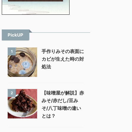
PickUP
手作りみその表面に
1
カビが生えた時の対
処法
【味噌屋が解説】赤
2
みそ/赤だし/豆み
そ/八丁味噌の違い
とは？