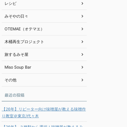
レシピ
みそやの日々
OTEMAE（オテマエ）
木桶再生プロジェクト
旅するみそ屋
Miso Soup Bar
その他
最近の投稿
【26年】リピーター向け味噌屋が教える味噌作
り教室＠東京/代々木
【26年】 ３種類から選択！味噌屋が教えるみ