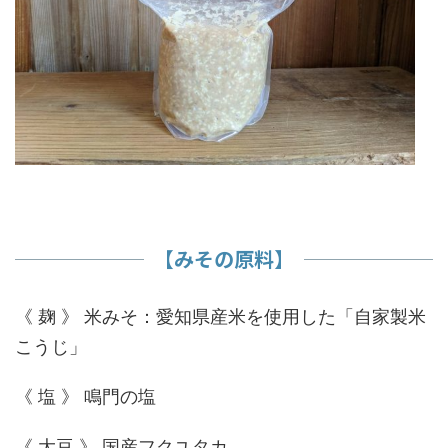
【みその原料】
《 麹 》 米みそ：愛知県産米を使用した「自家製米
こうじ」
《 塩 》 鳴門の塩
《 大豆 》 国産フクユタカ