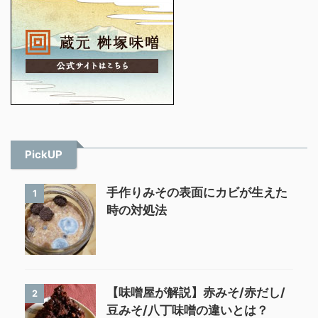
PickUP
手作りみその表面にカビが生えた
1
時の対処法
【味噌屋が解説】赤みそ/赤だし/
2
豆みそ/八丁味噌の違いとは？