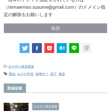
（temaemiso.susume@gmail.com）のドメイン指
定の解除をお願いします
-
みそ作り教室募集
-
愛知
,
みその学校
,
味噌作り
,
親子
,
教室
関連記事
みそ作り教室募集