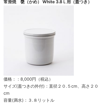
常滑焼 甕（かめ） White 3.8Ｌ用（蓋つき）
価格：：8,000円（税込）
サイズ(蓋つきの外付)：直径２０.５cm、高さ２０
cm
容量(満水)：３.８リットル