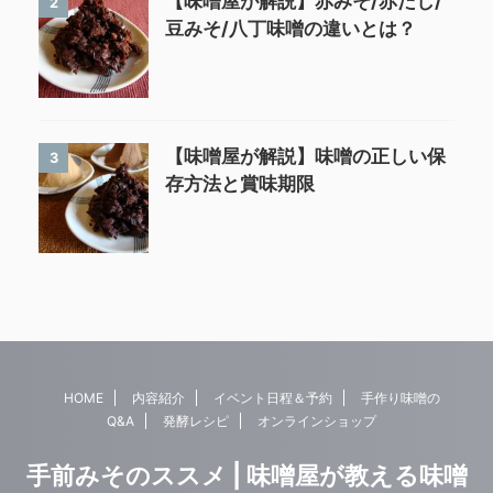
【味噌屋が解説】赤みそ/赤だし/
2
豆みそ/八丁味噌の違いとは？
【味噌屋が解説】味噌の正しい保
3
存方法と賞味期限
HOME
内容紹介
イベント日程＆予約
手作り味噌の
Q&A
発酵レシピ
オンラインショップ
手前みそのススメ | 味噌屋が教える味噌