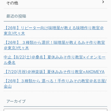
その他
最近の投稿
【26年】リピーター向け味噌屋が教える味噌作り教室＠
東京/代々木
【26年】 ３種類から選択！味噌屋が教えるみそ作り教室
＠東京/代々木
中止【8/22(土)＠桑名】夏休みみそ作り教室×イオンモー
ル桑名
【7/20(月祝)＠神楽坂】夏休みみそ作り教室×AKOMEYA
【26年】３種類から 選べる！手作りみその教室＠名古屋/
金山
アーカイブ