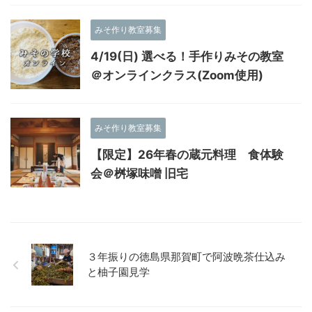
みそ作り教室募集
4/19(日) 選べる！手作りみその教室
＠オンラインクラス(Zoom使用)
みそ作り教室募集
【限定】26年春の蔵元料理 食体験
会＠桝塚味噌 旧宅
３年振りの徳島県那賀町で阿波晩茶仕込み
と柚子園見学