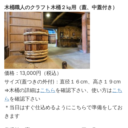
木桶職人のクラフト木桶２㎏用（蓋、中蓋付き）
価格：13,000円（税込）
サイズ(蓋つきの外付)：直径１６cm、高さ１９cm
⇒木桶の詳細は
こちら
を確認下さい、使い方は
こち
ら
を確認下さい
＊当日はすぐ仕込めるようにこちらで準備をしてお
きます