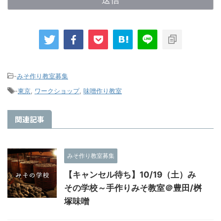
-
みそ作り教室募集
-
東京
,
ワークショップ
,
味噌作り教室
関連記事
みそ作り教室募集
【キャンセル待ち】10/19（土）み
その学校～手作りみそ教室＠豊田/桝
塚味噌