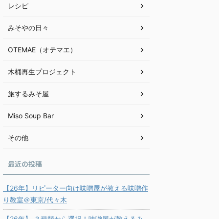
レシピ
みそやの日々
OTEMAE（オテマエ）
木桶再生プロジェクト
旅するみそ屋
Miso Soup Bar
その他
最近の投稿
【26年】リピーター向け味噌屋が教える味噌作
り教室＠東京/代々木
【26年】 ３種類から選択！味噌屋が教えるみ