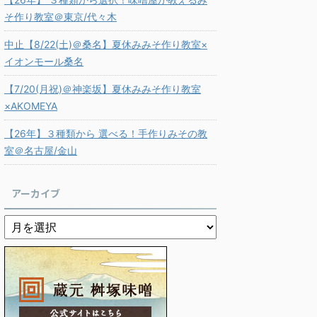
そ作り教室＠東京/代々木
中止【8/22(土)＠桑名】夏休みみそ作り教室×
イオンモール桑名
【7/20(月祝)＠神楽坂】夏休みみそ作り教室
×AKOMEYA
【26年】３種類から 選べる！手作りみその教
室＠名古屋/金山
アーカイブ