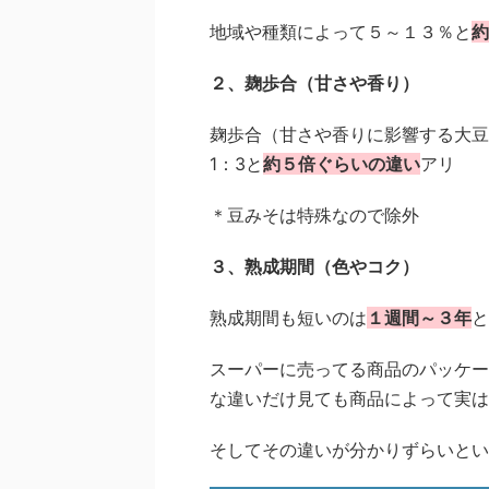
地域や種類によって５～１３％と
約
２、麹歩合（甘さや香り）
麹歩合（甘さや香りに影響する大豆
1：3と
約５倍ぐらいの違い
アリ
＊豆みそは特殊なので除外
３、熟成期間（色やコク）
熟成期間も短いのは
１週間～３年
と
スーパーに売ってる商品のパッケー
な違いだけ見ても商品によって実は
そしてその違いが分かりずらいとい