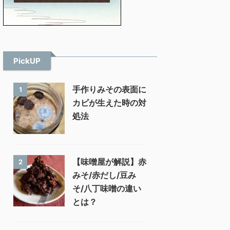
PickUP
手作りみその表面に
1
カビが生えた時の対
処法
【味噌屋が解説】赤
2
みそ/赤だし/豆み
そ/八丁味噌の違い
とは？