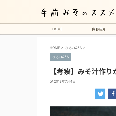
HOME
内容紹介
HOME
>
みそのQ&A
>
みそのQ&A
【考察】みそ汁作り
2018年7月4日